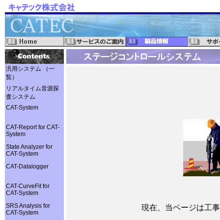
汎用システム （一
覧）
リアルタイム音源探
査システム
CAT-System
CAT-Report for CAT-
System
State Analyzer for
CAT-System
CAT-Datalogger
CAT-CurveFit for
CAT-System
SRS Analysis for
現在、当ページは工事
CAT-System