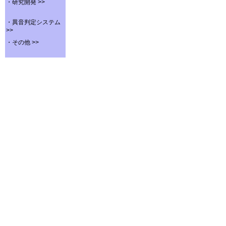
・研究開発 >>
・異音判定システム
>>
・その他 >>